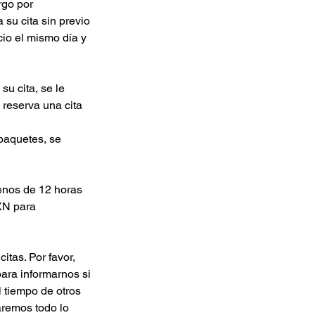
rgo por
 su cita sin previo
cio el mismo día y
u cita, se le
 reserva una cita
 paquetes, se
menos de 12 horas
XN para
tas. Por favor,
ara informarnos si
l tiempo de otros
aremos todo lo