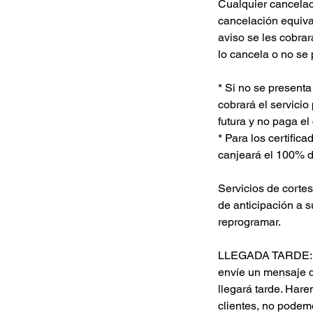
Cualquier cancelac
cancelación equival
aviso se les cobrar
lo cancela o no se 
* Si no se presenta
cobrará el servicio
futura y no paga el
* Para los certific
canjeará el 100% de
Servicios de corte
de anticipación a 
reprogramar.
LLEGADA TARDE: Ent
envíe un mensaje d
llegará tarde. Hare
clientes, no podemo