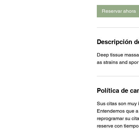
3
0
Reservar ahora
m
i
n
Descripción de
Deep tissue massag
as strains and sport
Política de ca
Sus citas son muy 
Entendemos que a ve
reprogramar su cita
reserve con tiempo 