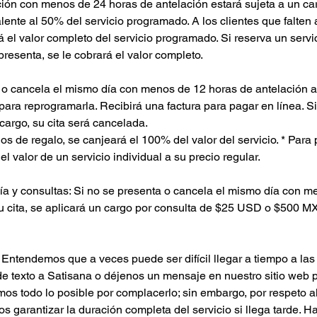
ión con menos de 24 horas de antelación estará sujeta a un ca
ente al 50% del servicio programado. A los clientes que falten a
á el valor completo del servicio programado. Si reserva un servi
presenta, se le cobrará el valor completo.
 o cancela el mismo día con menos de 12 horas de antelación a s
 para reprogramarla. Recibirá una factura para pagar en línea. Si
 cargo, su cita será cancelada.
ados de regalo, se canjeará el 100% del valor del servicio. * Para
l valor de un servicio individual a su precio regular.
sía y consultas: Si no se presenta o cancela el mismo día con 
su cita, se aplicará un cargo por consulta de $25 USD o $500 M
endemos que a veces puede ser difícil llegar a tiempo a las ci
e texto a Satisana o déjenos un mensaje en nuestro sitio web p
mos todo lo posible por complacerlo; sin embargo, por respeto a
s garantizar la duración completa del servicio si llega tarde. H