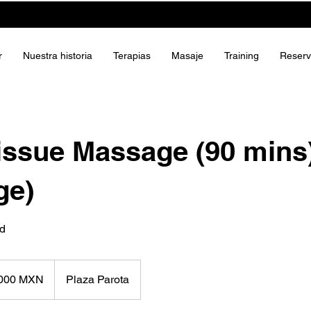
r
Nuestra historia
Terapias
Masaje
Training
Reserv
issue Massage (90 mins
ge)
ed
000 MXN
Plaza Parota
anos