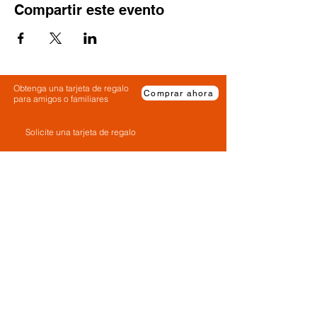
Compartir este evento
Obtenga una tarjeta de regalo
Comprar ahora
para amigos o familiares
Solicite una tarjeta de regalo
Tarjetas de regalo
preguntas frecuentes
Contáctenos
Política de privacidad
Política de
Términos y condiciones
cancelación